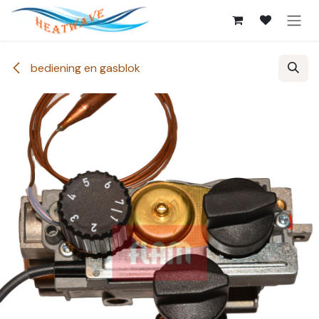
Overslaan naar inhoud
bediening en gasblok