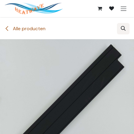
Overslaan naar inhoud
Alle producten