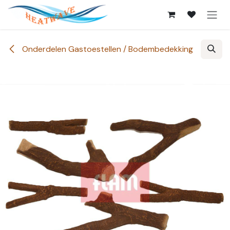
Overslaan naar inhoud
Onderdelen Gastoestellen / Bodembedekking