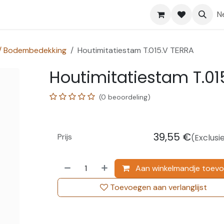
Shop
Help
N
 / Bodembedekking
Houtimitatiestam T.015.V TERRA
Houtimitatiestam T.01
(0 beoordeling)
39,55
€
Prijs
(Exclusi
Aan winkelmandje toev
Toevoegen aan verlanglijst
.