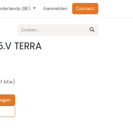
ederlands (BE)
Aanmelden
Contact
5.V TERRA
ef btw)
oegen