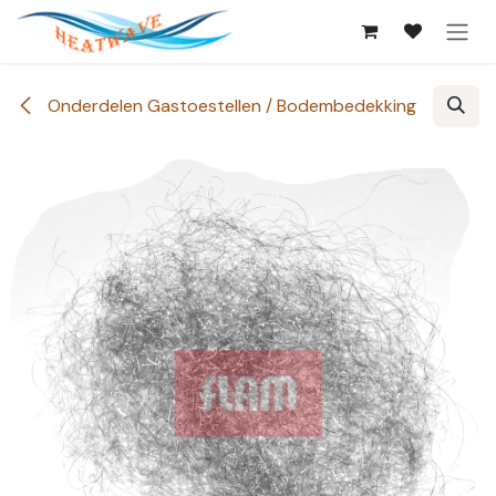
Overslaan naar inhoud
Onderdelen Gastoestellen / Bodembedekking