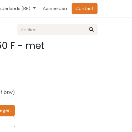
ederlands (BE)
Aanmelden
Contact
0 F - met
ef btw)
oegen