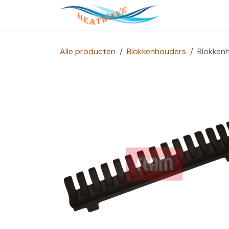
Overslaan naar inhoud
Startpagina
Alle producten
Blokkenhouders
Blokken