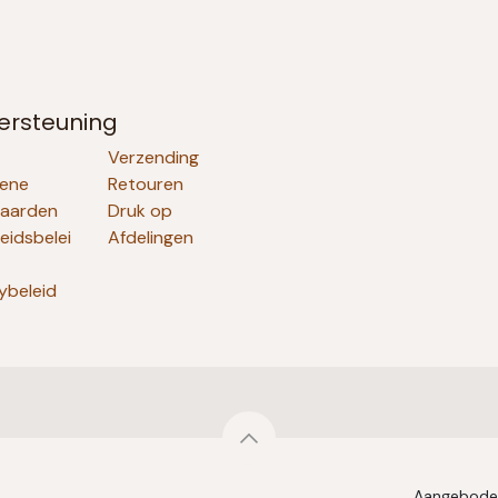
ersteuning
Verzending
ene
Retouren
aarden
Druk op
heidsbelei
Afdelingen
ybeleid
Aangebode