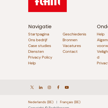
Navigatie
Ond
Startpagina
Geschiedenis
Help
Ons bedrijf
Bronnen
Algem
Case studies
Vacatures
voorw
Diensten
Contact
Veilig
Privacy Policy
d
Help
Privac
Nederlands (BE)
|
Français (BE)
Copyright © Bedrijfsnaam