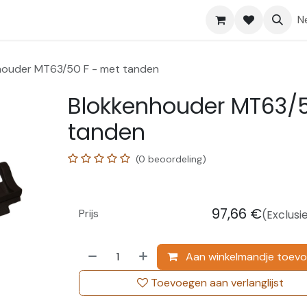
Shop
Help
N
houder MT63/50 F - met tanden
Blokkenhouder MT63/5
tanden
(0 beoordeling)
97,66
€
Prijs
(Exclusi
Aan winkelmandje toev
Toevoegen aan verlanglijst