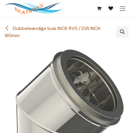
Overslaan naar inhoud
Dubbelwandige buis INOX RVS / DW INOX
180mm