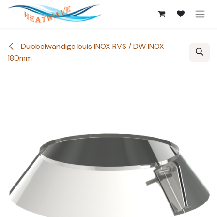
Overslaan naar inhoud
Dubbelwandige buis INOX RVS / DW INOX
180mm