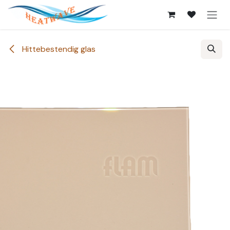
Overslaan naar inhoud
Hittebestendig glas