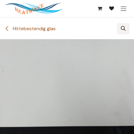
Overslaan naar inhoud
Hittebestendig glas