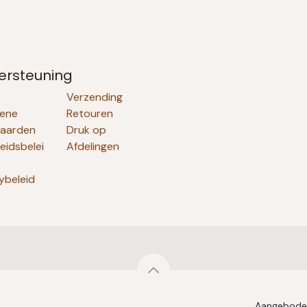
ersteuning
Verzending
ene
Retouren
aarden
Druk op
heidsbelei
Afdelingen
ybeleid
Aangebode