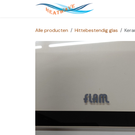
Overslaan naar inhoud
Startpagina
Alle producten
Hittebestendig glas
Kera