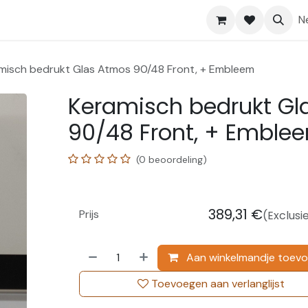
Shop
Help
N
misch bedrukt Glas Atmos 90/48 Front, + Embleem
Keramisch bedrukt Gl
90/48 Front, + Emble
(0 beoordeling)
389,31
€
Prijs
(Exclusi
Aan winkelmandje toev
Toevoegen aan verlanglijst