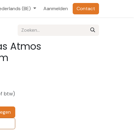
ederlands (BE)
Aanmelden
Contact
as Atmos
em
ef btw)
oegen