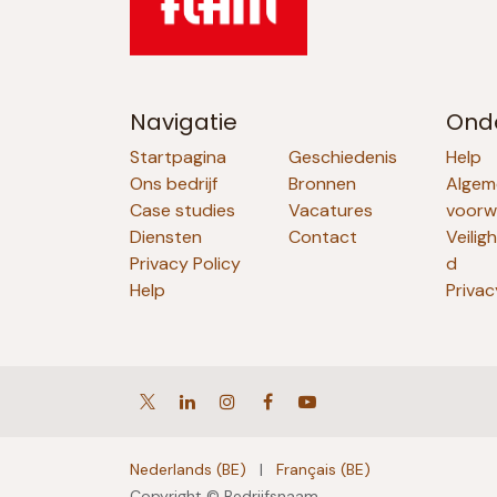
Navigatie
Ond
Startpagina
Geschiedenis
Help
Ons bedrijf
Bronnen
Algem
Case studies
Vacatures
voorw
Diensten
Contact
Veilig
Privacy Policy
d
Help
Privac
Nederlands (BE)
|
Français (BE)
Copyright © Bedrijfsnaam