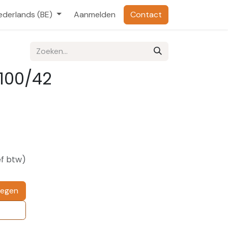
ederlands (BE)
Aanmelden
Contact
100/42
ef btw)
oegen