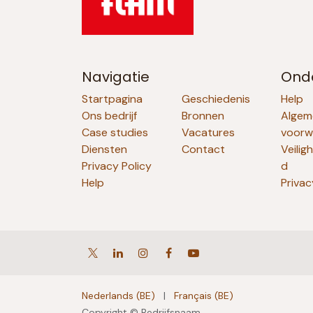
Navigatie
Ond
Startpagina
Geschiedenis
Help
Ons bedrijf
Bronnen
Algem
Case studies
Vacatures
voorw
Diensten
Contact
Veilig
Privacy Policy
d
Help
Privac
Nederlands (BE)
|
Français (BE)
Copyright © Bedrijfsnaam