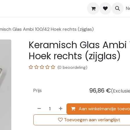
Shop
Help
N
misch Glas Ambi 100/42 Hoek rechts (zijglas)
Keramisch Glas Ambi 
Hoek rechts (zijglas)
(0 beoordeling)
96,86
€
Prijs
(Exclusi
Aan winkelmandje toev
Toevoegen aan verlanglijst