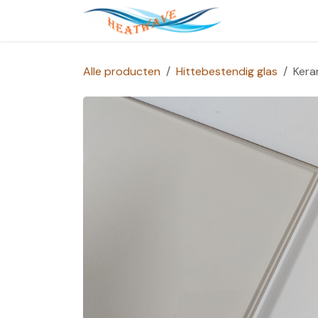
Overslaan naar inhoud
Startpagina
Alle producten
Hittebestendig glas
Kera