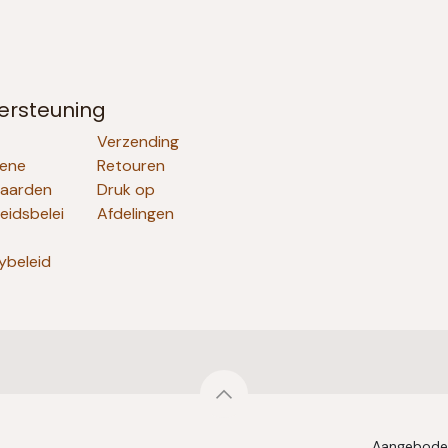
ersteuning
Verzending
ene
Retouren
aarden
Druk op
heidsbelei
Afdelingen
ybeleid
Aangebode