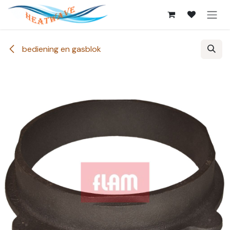
Overslaan naar inhoud
bediening en gasblok