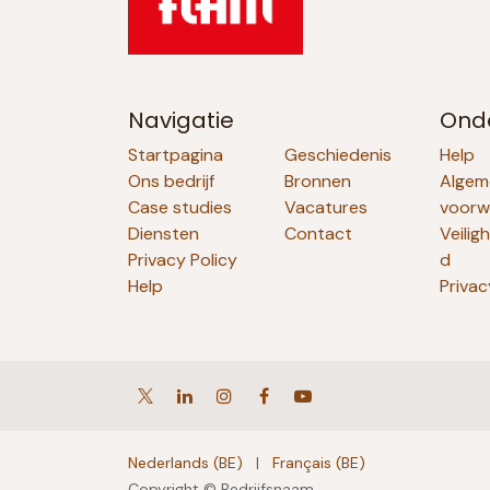
Navigatie
Ond
Startpagina
Geschiedenis
Help
Ons bedrijf
Bronnen
Algem
Case studies
Vacatures
voorw
Diensten
Contact
Veilig
Privacy Policy
d
Help
Privac
Nederlands (BE)
|
Français (BE)
Copyright © Bedrijfsnaam