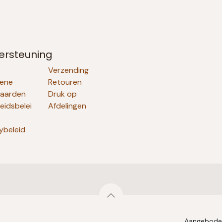
ersteuning
Verzending
ene
Retouren
aarden
Druk op
heidsbelei
Afdelingen
ybeleid
Aangebode