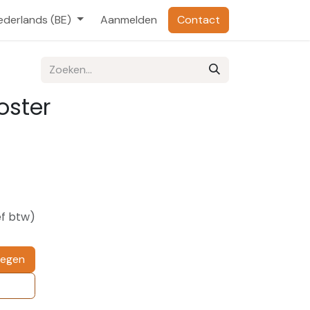
ederlands (BE)
Aanmelden
Contact
oster
ef btw)
oegen