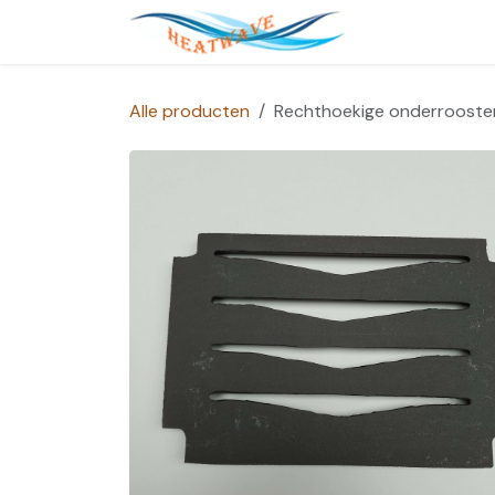
Overslaan naar inhoud
Startpagina
Alle producten
Rechthoekige onderrooste