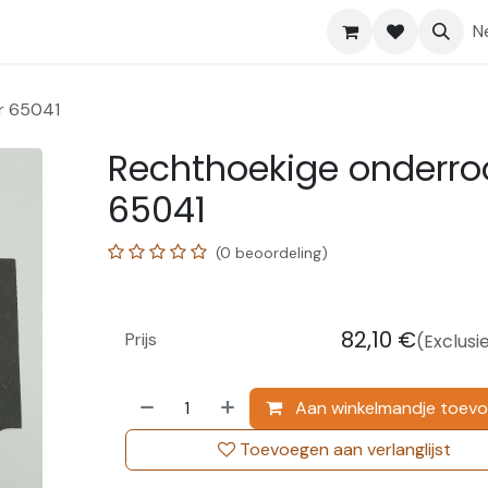
Shop
Help
N
r 65041
Rechthoekige onderro
65041
(0 beoordeling)
82,10
€
Prijs
(Exclusi
Aan winkelmandje toev
Toevoegen aan verlanglijst