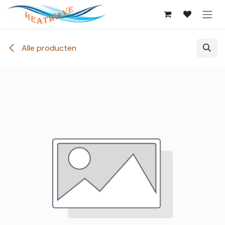
Overslaan naar inhoud
Alle producten