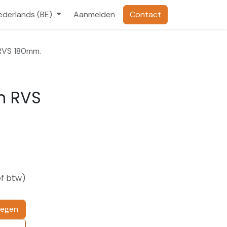
ederlands (BE)
Aanmelden
Contact
 RVS 180mm.
n RVS
ef btw)
oegen