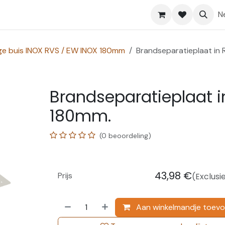
Shop
Help
N
ge buis INOX RVS / EW INOX 180mm
Brandseparatieplaat in
Brandseparatieplaat i
180mm.
(0 beoordeling)
43,98
€
Prijs
(Exclusi
Aan winkelmandje toev