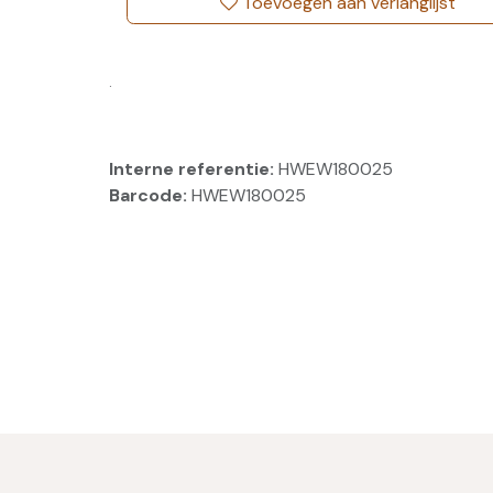
Toevoegen aan verlanglijst
.
Interne referentie:
HWEW180025
Barcode:
HWEW180025