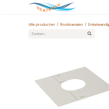
Overslaan naar inhoud
Startpagina
Alle producten
Rookkanalen
Enkelwandi