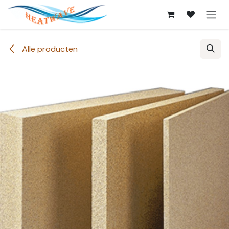
Overslaan naar inhoud
Alle producten