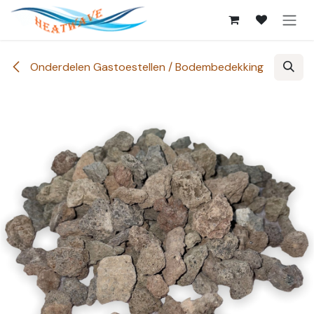
Overslaan naar inhoud
Onderdelen Gastoestellen / Bodembedekking