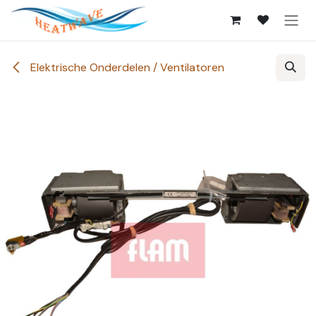
Overslaan naar inhoud
Elektrische Onderdelen / Ventilatoren