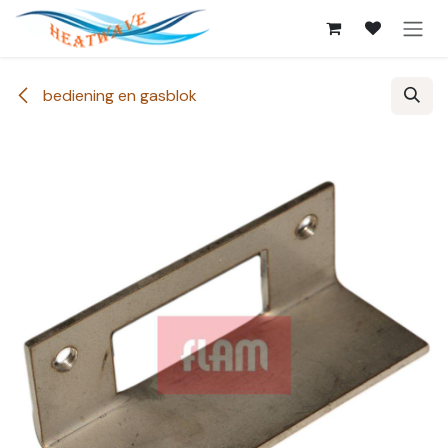
Overslaan naar inhoud
bediening en gasblok