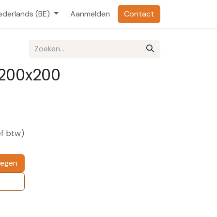
ederlands (BE)
Aanmelden
Contact
 200x200
ef btw)
oegen