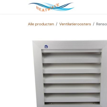
Overslaan naar inhoud
Startpagina
Alle producten
Ventilatieroosters
Renso