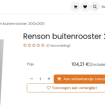
Shop
Help
N
n buitenrooster 200x200
Renson buitenrooster
(0 beoordeling)
104,21
€
Prijs
(Exclusi
Aan winkelmandje toev
Toevoegen aan verlanglijst
.