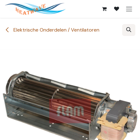
Overslaan naar inhoud
Elektrische Onderdelen / Ventilatoren